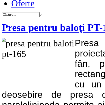
Oferte
0
Presa pentru baloţi PT-
Presa
proiect
fân, p
rectan
cu un 
deosebire de presa de
paralelipipeda permite aju