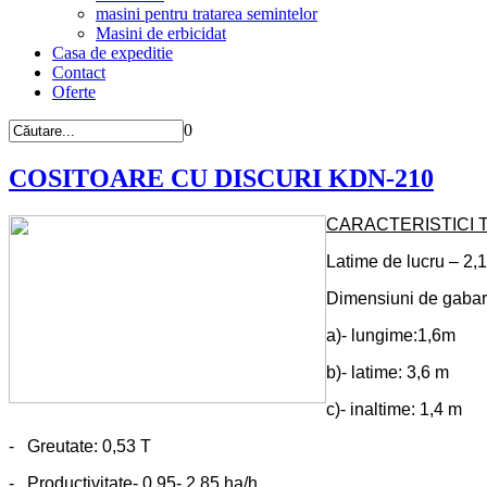
masini pentru tratarea semintelor
Masini de erbicidat
Casa de expeditie
Contact
Oferte
0
COSITOARE CU DISCURI KDN-210
CARACTERISTICI 
Latime de lucru – 2,
Dimensiuni de gabari
a)- lungime:1,6m
b)- latime: 3,6 m
c)- inaltime: 1,4 m
- Greutate: 0,53 T
- Productivitate- 0,95- 2,85 ha/h