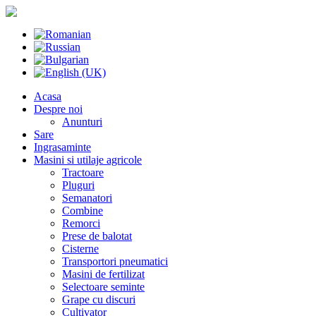
Acasa
Despre noi
Anunturi
Sare
Ingrasaminte
Masini si utilaje agricole
Tractoare
Pluguri
Semanatori
Combine
Remorci
Prese de balotat
Cisterne
Transportori pneumatici
Masini de fertilizat
Selectoare seminte
Grape cu discuri
Cultivator