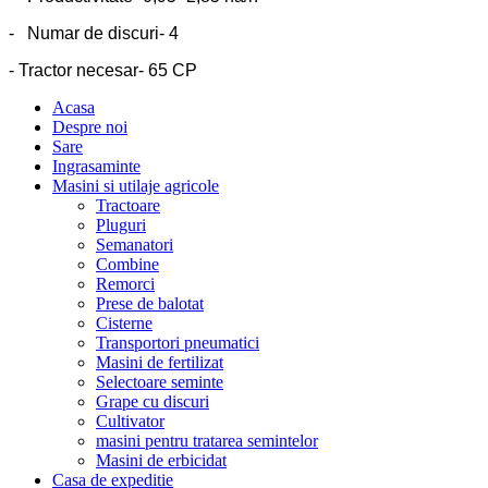
- Numar de discuri- 4
- Tractor necesar- 65 CP
Acasa
Despre noi
Sare
Ingrasaminte
Masini si utilaje agricole
Tractoare
Pluguri
Semanatori
Combine
Remorci
Prese de balotat
Cisterne
Transportori pneumatici
Masini de fertilizat
Selectoare seminte
Grape cu discuri
Cultivator
masini pentru tratarea semintelor
Masini de erbicidat
Casa de expeditie