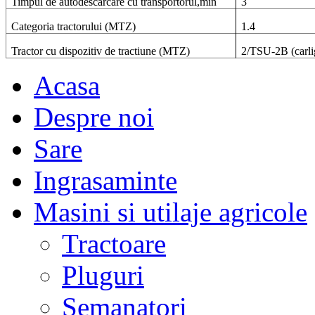
Timpul de autodescarcare cu transportorul,min
3
Categoria tractorului (MTZ)
1.4
Tractor cu dispozitiv de tractiune (MTZ)
2/TSU-2B (carlig
Acasa
Despre noi
Sare
Ingrasaminte
Masini si utilaje agricole
Tractoare
Pluguri
Semanatori